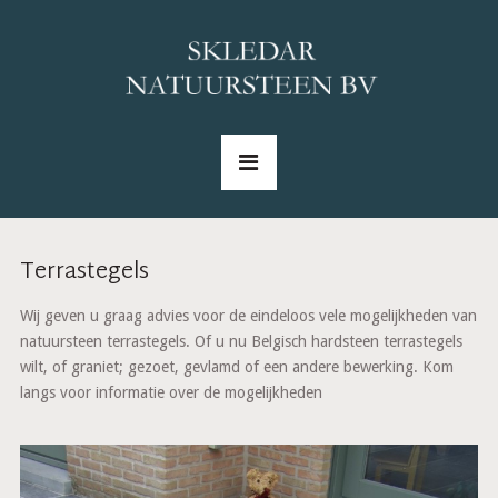
Terrastegels
Wij geven u graag advies voor de eindeloos vele mogelijkheden van
natuursteen terrastegels. Of u nu Belgisch hardsteen terrastegels
wilt, of graniet; gezoet, gevlamd of een andere bewerking. Kom
langs voor informatie over de mogelijkheden