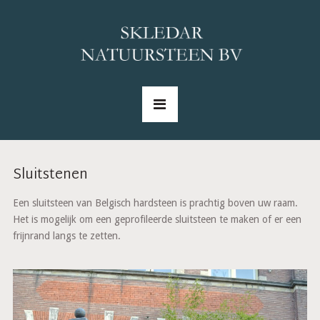
Sluitstenen
Een sluitsteen van Belgisch hardsteen is prachtig boven uw raam.
Het is mogelijk om een geprofileerde sluitsteen te maken of er een
frijnrand langs te zetten.