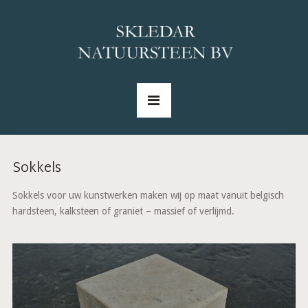
Sokkels
Sokkels voor uw kunstwerken maken wij op maat vanuit belgisch
hardsteen, kalksteen of graniet – massief of verlijmd.