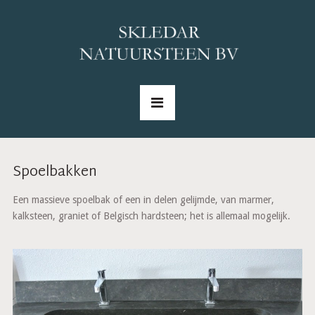
Spoelbakken
Een massieve spoelbak of een in delen gelijmde, van marmer,
kalksteen, graniet of Belgisch hardsteen; het is allemaal mogelijk.